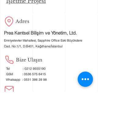
İşletme Projesi
Adres
Prea Kentsel Bilişim ve Yönetim, Ltd.
Emniyetevler Mahallesi, Sapphire Office Eski Büyükdere
Cad. No:1/1, D:B401, Kağıthane/İstanbul
Bize Ulaşın
Tel :
0212 9555190
GSM :
0536 575 6415
Whatsapp :
0531 386 28 98
muhasebe@adaada.org
operasyon@adaada.org
iletisim@adaada.org