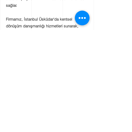
sağlar.
Firmamız, İstanbul Üsküdar'da kentsel
dönüşüm danışmanlığı hizmetleri sunarak,
şehrin yeniden yapılandırılmasına ve yaşam
kalitesin
in artırılmasına katkıda bulunmaktadır.
Sektördeki deneyimi, uzman ekibi ve müşteri
odaklı yaklaşımıyla projelerinizin başarıya
ulaşmasını hedefleyen firmamız, Üsküdar'Da
kentsel dönüşüm projelerinde de kaliteli ve
güvenilir bir partner olarak yanınızdadır.
Siz de Üsküdar kentsel dönüşüm projelerinizde
deneyimli ve güvenilir bir danışmanlık hizmeti
arıyorsanız, bizimle iletişime geçerek
hizmetlerimiz hakkında daha fazla bilgi
alabilirsiniz. Yeniden yapılandırılan yaşam
alanlarınızda sizlere destek olmak ve
İstanbul'un geleceğine katkıda bulunmak için