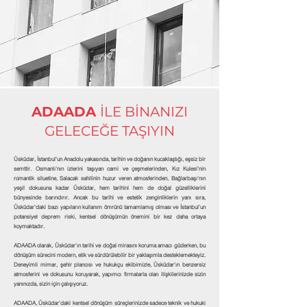
ADAADA
İLE BİNANIZI
GELECEĞE TAŞIYIN
Üsküdar, İstanbul'un Anadolu yakasında, tarihin ve doğanın kucaklaştığı, eşsiz bir
semttir. Osmanlı'nın izlerini taşıyan cami ve çeşmelerinden, Kız Kulesi'nin
romantik siluetine, Salacak sahilinin huzur veren atmosferinden, Bağlarbaşı'nın
yeşil dokusuna kadar Üsküdar, hem tarihini hem de doğal güzelliklerini
bünyesinde barındırır. Ancak bu tarihi ve estetik zenginliklerin yanı sıra,
Üsküdar'daki bazı yapıların kullanım ömrünü tamamlamış olması ve İstanbul'un
potansiyel deprem riski, kentsel dönüşümün önemini bir kez daha ortaya
koymaktadır.
ADAADA olarak, Üsküdar'ın tarihi ve doğal mirasını koruma amacı güderken, bu
dönüşüm sürecini modern, etik ve sürdürülebilir bir yaklaşımla desteklemekteyiz.
Deneyimli mimar, şehir plancısı ve hukukçu ekibimizle, Üsküdar'ın benzersiz
atmosferini ve dokusunu koruyarak, yapımcı firmalarla olan ilişkilerinizde sizin
yanınızda, sizin için çalışıyoruz.
ADAADA, Üsküdar'daki kentsel dönüşüm süreçlerinizde sadece teknik ve hukuki