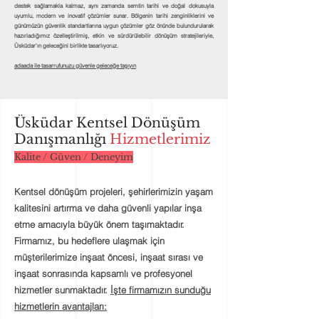
destek sağlamakla kalmaz, aynı zamanda semtin tarihi ve doğal dokusuyla
uyumlu, modern ve inovatif çözümler sunar. Bölgenin tarihi zenginliklerini ve
günümüzün güvenlik standartlarına uygun çözümler göz önünde bulundurularak
hazırladığımız özelleştirilmiş, etkin ve sürdürülebilir dönüşüm stratejileriyle,
Üsküdar'ın geleceğini birlikte tasarlıyoruz.
adaada ile tasarrufunuzu güvenle geleceğe taşıyın
Üsküdar Kentsel Dönüşüm
Danışmanlığı
Hizmetlerimiz
Kalite / Güven / Deneyim
Kentsel dönüşüm projeleri, şehirlerimizin yaşam
kalitesini artırma ve daha güvenli yapılar inşa
etme amacıyla büyük önem taşımaktadır.
Firmamız, bu hedeflere ulaşmak için
müşterilerimize
inşaat öncesi, inşaat sırası ve
inşaat sonrasında
kapsamlı ve profesyonel
hizmetler sunmaktadır.
İşte firmamızın sunduğu
hizmetlerin avantajları: