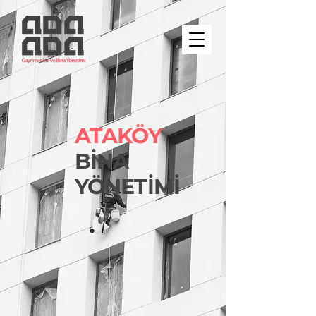
ATAKÖY
BİNA
YÖNETİMİ