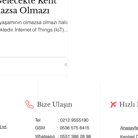
 Gelecekte Kent
azsa Olmazı
nt yaşamının olmazsa olmazı haline
edir. İnternet of Things (IoT)...
Bize Ulaşın
Hızlı
Tel : 0212 9555190
Ltd.
GSM : 0536 575 6415
Anasayf
Whatsapp : 0531 386 28 98
Kentsel