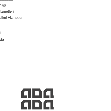
lığı
Hizmetleri
timi Hizmetleri
l
zda