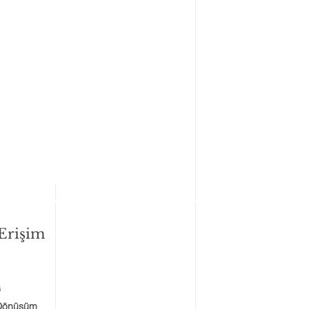
 Erişim
a
 Dönüşüm