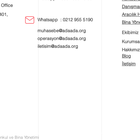
 Office
Danışman
401,
Aracılık 
Whatsapp : 0212 955 5190
Bina Yöne
muhasebe@adaada.org
Ekibimiz
operasyon@adaada.org
Kurumsa
iletisim@adaada.org
Hakkımı
Blog
İletişim
kul ve Bina Yönetimi