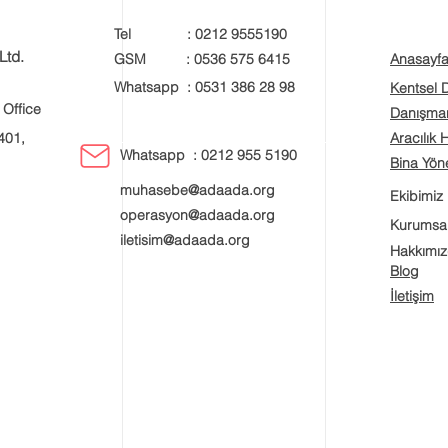
Tel : 0212 9555190
Ltd.
GSM : 0536 575 6415
Anasayf
Whatsapp : 0531 386 28 98
Kentsel
 Office
Danışman
401,
Aracılık 
Whatsapp : 0212 955 5190
Bina Yöne
muhasebe@adaada.org
Ekibimiz
operasyon@adaada.org
Kurumsa
iletisim@adaada.org
Hakkımı
Blog
İletişim