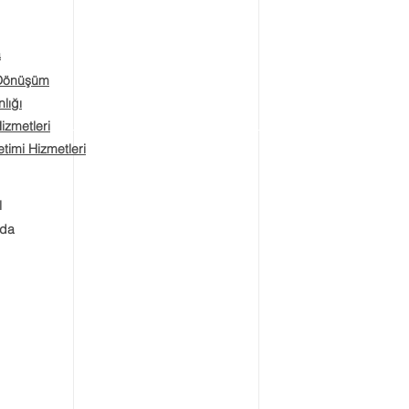
a
 Dönüşüm
lığı
Hizmetleri
timi Hizmetleri
l
zda