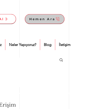
Al
Al
Hemen Ara
Hemen Ara
z
Neler Yapıyoruz?
Blog
İletişim
 Erişim