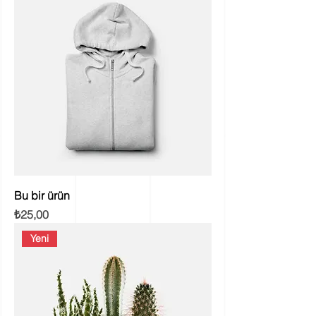
Bu bir ürün
Fiyat
₺25,00
Yeni