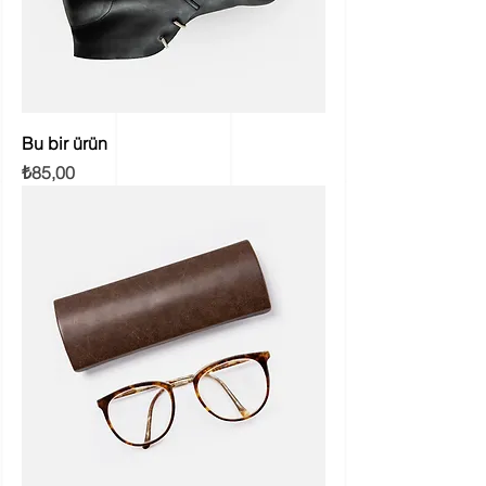
Bu bir ürün
Fiyat
₺85,00