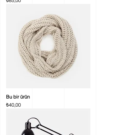
Fiyat
₺85,00
Bu bir ürün
Fiyat
₺40,00