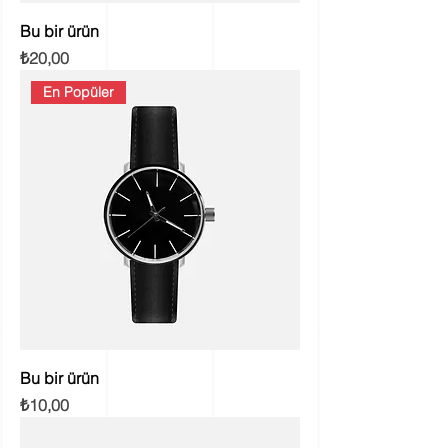
Bu bir ürün
Fiyat
₺20,00
En Popüler
Bu bir ürün
Fiyat
₺10,00