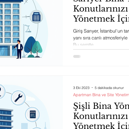
Konutlarınızı
Yönetmek İçin
Olan Bilgiler
Giriş Sarıyer, İstanbul'un ta
yanı sıra canlı atmosferiyle 
Bu semtte...
3 Eki 2023
5 dakikada okunur
Apartman Bina ve Site Yönetim
Şişli Bina Yö
Konutlarınızı
Yönetmek İçin