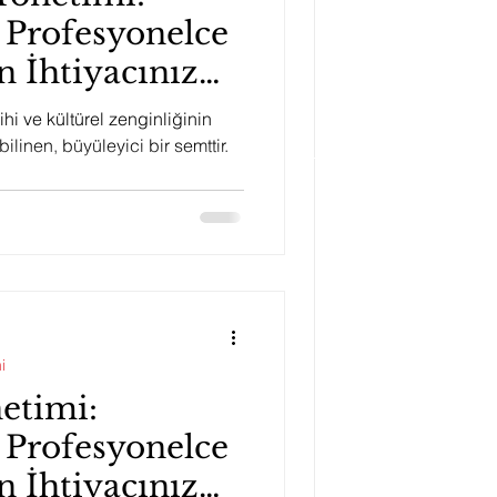
 Profesyonelce
 İhtiyacınız
rihi ve kültürel zenginliğinin
bilinen, büyüleyici bir semttir.
i
netimi:
 Profesyonelce
 İhtiyacınız