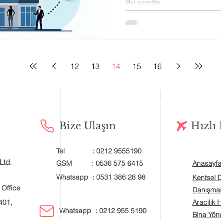
Bu semtte...
12
13
14
15
16
Bize Ulaşın
Hızlı
Tel : 0212 9555190
Ltd.
GSM : 0536 575 6415
Anasayf
Whatsapp : 0531 386 28 98
Kentsel
 Office
Danışman
401,
Aracılık 
Whatsapp : 0212 955 5190
Bina Yöne