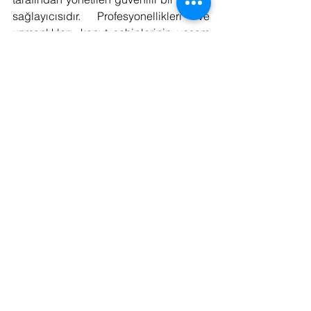
sağlayıcısıdır. Profesyonellikleri ve 
uzmanlıkları, konut sahiplerinin yaşam 
kalitelerini artırmak ve mülk değerlerini 
korumak için önemli bir katkı sağlar. Bu 
nedenle, İstanbul'da konut sahibi 
olanlar için ADAADA Gayrimenkul ve 
Bina Yönetimi firması, tercih edilmesi 
gereken bir adres olarak öne 
çıkmaktadır.
Sıkça Sorulan Sorular
1. Şişli bina yönetimi 
neden önemlidir?
Şişli bina yönetimi, konutların 
profesyonelce yönetilmesini sağlar ve 
konut sahiplerine rahatlık ve güvenlik 