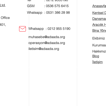
Tel : 0212 9555190
Ltd.
GSM : 0536 575 6415
Anasayf
Whatsapp : 0531 386 28 98
Kentsel
 Office
Danışman
401,
Aracılık 
Whatsapp : 0212 955 5190
Bina Yöne
muhasebe@adaada.org
Ekibimiz
operasyon@adaada.org
Kurumsa
iletisim@adaada.org
Hakkımı
Blog
İletişim