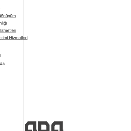
a
 Dönüşüm
lığı
Hizmetleri
timi Hizmetleri
l
zda