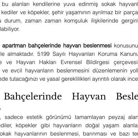
a bu alanları kendilerine yuva edinmiş sokak hayvanlar
 kediler ve köpekler, şehir yaşamının ayrılmaz bir parça
durum, zaman zaman komşuluk ilişkilerinde gerginli
abiliyor.
 
apartman bahçelerinde hayvan beslenmesi
 konusunu 
 ele almaktadır. 5199 Sayılı Hayvanları Koruma Kanunu,
ve Hayvan Hakları Evrensel Bildirgesi çerçevesi
ve evcil hayvanların beslenmesini düzenlemenin yolla
gede tutacağınızı ve yasal gereklilikleri ayrıntılı olarak in
Bahçelerinde Hayvan Besle
ş
, sadece estetik görünümü tamamlayan peyzaj alanla
diler, köpekler gibi hayvanların doğal yaşam alanla
 sokak hayvanlarının beslenmesi, barınması ve bazı teme