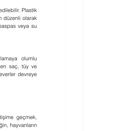
lebilir. Plastik 
 düzenli olarak 
paspas veya su 
ulamaya olumlu 
ken saç, tüy ve 
everler devreye 
tişime geçmek, 
ğin, hayvanların 