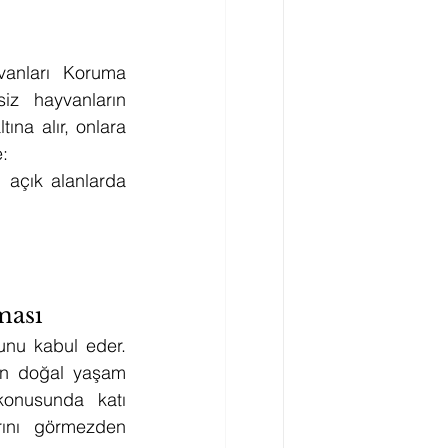
vanları Koruma 
z hayvanların 
na alır, onlara 
e:
açık alanlarda 
ması
nu kabul eder. 
rın doğal yaşam 
onusunda katı 
rını görmezden 