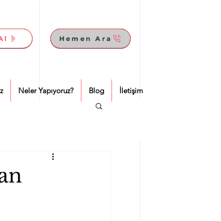
Al
Al
Hemen Ara
Hemen Ara
z
Neler Yapıyoruz?
Blog
İletişim
an