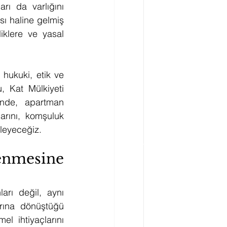
ı da varlığını 
sı haline gelmiş 
klere ve yasal 
hukuki, etik ve 
 Kat Mülkiyeti 
nde, apartman 
rını, komşuluk 
celeyeceğiz.
nmesine 
rı değil, aynı 
rına dönüştüğü 
l ihtiyaçlarını 