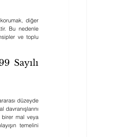
korumak, diğer 
yanda apartman sakinlerinin huzurunu, güvenliğini ve sağlığını gözetmektir. Bu nedenle 
sipler ve toplu 
9 Sayılı 
ararası düzeyde 
 davranışlarını 
 birer mal veya 
yışın temelini 