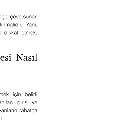
 çerçeve sunar. 
malıdır. Yani, 
 dikkat etmek, 
i Nasıl 
k için belirli 
nılan giriş ve 
anların rahatça 
r.