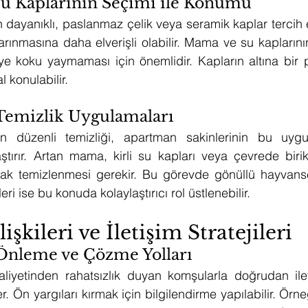
u Kaplarının Seçimi ile Konumu
 dayanıklı, paslanmaz çelik veya seramik kaplar tercih edi
arınmasına daha elverişli olabilir. Mama ve su kaplarının
ye koku yaymaması için önemlidir. Kapların altına bir 
 konulabilir.
Temizlik Uygulamaları
ın düzenli temizliği, apartman sakinlerinin bu uyg
ştırır. Artan mama, kirli su kapları veya çevrede biri
larak temizlenmesi gerekir. Bu görevde gönüllü hayvans
leri ise bu konuda kolaylaştırıcı rol üstlenebilir.
şkileri ve İletişim Stratejileri
Önleme ve Çözme Yolları
iyetinden rahatsızlık duyan komşularla doğrudan ile
er. Ön yargıları kırmak için bilgilendirme yapılabilir. Örne