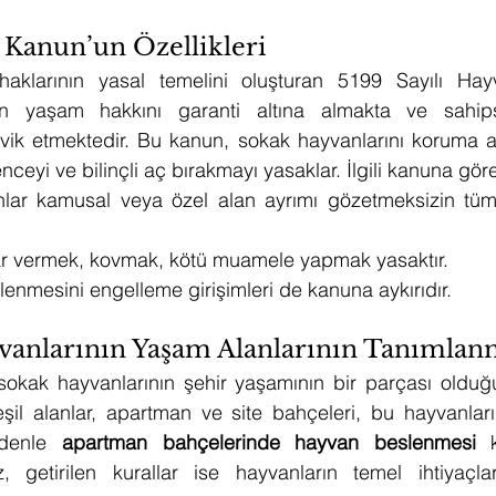
ı Kanun’un Özellikleri
haklarının yasal temelini oluşturan 5199 Sayılı Hay
n yaşam hakkını garanti altına almakta ve sahipsi
ik etmektedir. Bu kanun, sokak hayvanlarını koruma altı
ceyi ve bilinçli aç bırakmayı yasaklar. İlgili kanuna gör
lar kamusal veya özel alan ayrımı gözetmeksizin tüm 
r vermek, kovmak, kötü muamele yapmak yasaktır.
enmesini engelleme girişimleri de kanuna aykırıdır.
vanlarının Yaşam Alanlarının Tanımlan
sokak hayvanlarının şehir yaşamının bir parçası olduğu
yeşil alanlar, apartman ve site bahçeleri, bu hayvanla
edenle 
apartman bahçelerinde hayvan beslenmesi
 k
z, getirilen kurallar ise hayvanların temel ihtiyaçla