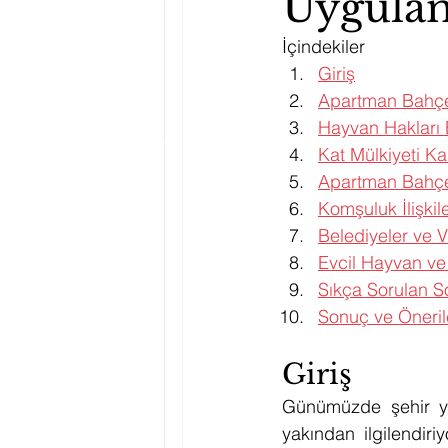
Uygulam
İçindekiler
Giriş
Apartman Bahçe
Hayvan Hakları 
Kat Mülkiyeti K
Apartman Bahçe
Komşuluk İlişkiler
Belediyeler ve Ve
Evcil Hayvan ve
Sıkça Sorulan S
Sonuç ve Öneril
Giriş
Günümüzde şehir ya
yakından ilgilendir