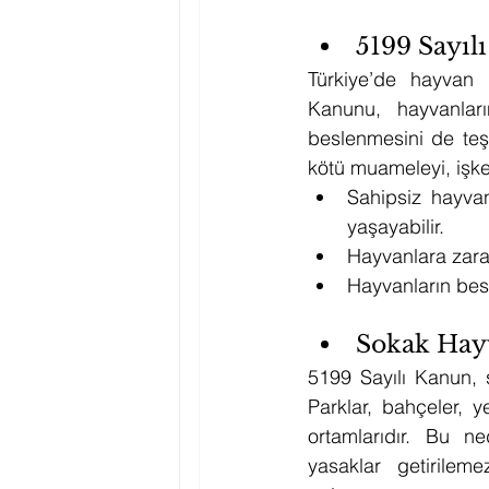
5199 Sayıl
Türkiye’de hayvan 
Kanunu, hayvanları
beslenmesini de teşv
kötü muameleyi, işken
Sahipsiz hayvan
yaşayabilir.
Hayvanlara zara
Hayvanların besl
Sokak Hay
5199 Sayılı Kanun, 
Parklar, bahçeler, 
ortamlarıdır. Bu n
yasaklar getirileme