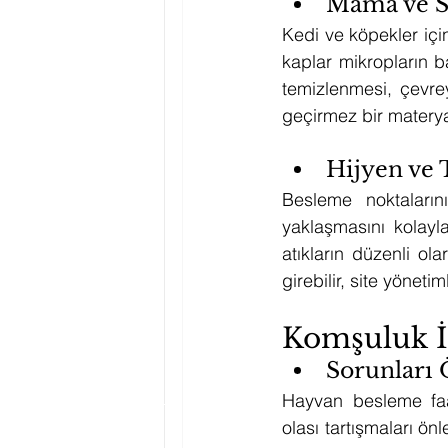
Mama ve S
Kedi ve köpekler için
kaplar mikropların b
temizlenmesi, çevre
geçirmez bir materyal
Hijyen ve 
Besleme noktaların
yaklaşmasını kolayla
atıkların düzenli o
girebilir, site yönetim
Komşuluk İli
Sorunları 
Hayvan besleme faal
olası tartışmaları önl