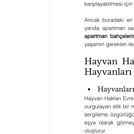
karşılayabilmesi için
Ancak buradaki en b
apartman bahçeler
yaşamın gerekleri ile
Hayvan Hakl
Hayvanlar
Hayvanlar
Hayvan Hakları Evren
vurgulayan etik bir 
sergileme özgürlüğü
eşya olarak görmeye
oluşturur.