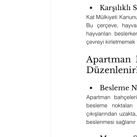
Karşılıklı 
Kat Mülkiyeti Kanunu
Bu çerçeve, hayvan
hayvanları beslerke
çevreyi kirletmemek 
Apartman B
Düzenlenir
Besleme No
Apartman bahçeleri
besleme noktaları o
çıkışlarından uzakta
beslenmesi sağlanır h