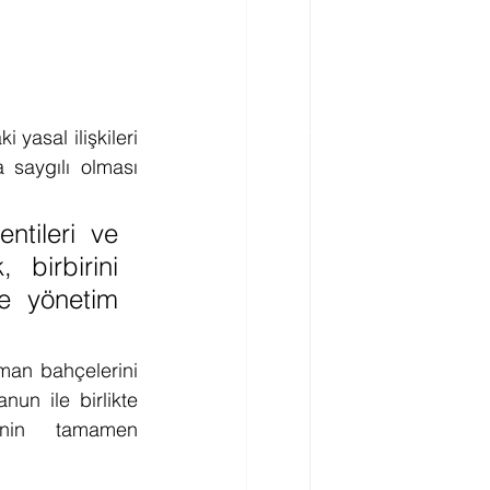
yasal ilişkileri 
 saygılı olması 
ntileri ve 
birbirini 
e yönetim 
an bahçelerini 
n ile birlikte 
nin tamamen 