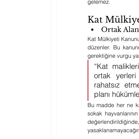
gelemez.
Kat Mülkiy
Ortak Ala
Kat Mülkiyeti Kanunu,
düzenler. Bu kanunun
gerektiğine vurgu ya
“Kat malikler
ortak yerleri
rahatsız etm
planı hükümle
Bu madde her ne ka
sokak hayvanlarının
değerlendirildiğin
yasaklanamayacağını