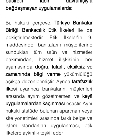
basiretli tacir davranışıyla 
bağdaşmayan uygulamalardır.
Bu hukuki çerçeve, 
Türkiye Bankalar 
Birliği Bankacılık Etik İlkeleri
 ile de 
pekiştirilmektedir. Etik İlkeler’in 9. 
maddesinde, bankaların müşterilerine 
sundukları tüm ürün ve hizmetler 
bakımından, hizmet ilişkisinin her 
aşamasında 
doğru, tutarlı, eksiksiz ve 
zamanında bilgi verme
 yükümlülüğü 
açıkça düzenlenmiştir. Ayrıca 
tarafsızlık 
ilkesi
 uyarınca bankaların, müşterileri 
arasında ayrım gözetmemesi ve 
keyfî 
uygulamalardan kaçınması
 esastır. Aynı 
hukuki statüde bulunan apartman veya 
site yönetimleri arasında farklı belge ve 
işlem standartları uygulanması, etik 
ilkelere aykırılık teşkil eder.