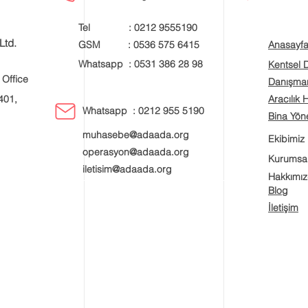
Tel : 0212 9555190
Ltd.
GSM : 0536 575 6415
Anasayf
Whatsapp : 0531 386 28 98
Kentsel
 Office
Danışman
401,
Aracılık 
Whatsapp : 0212 955 5190
Bina Yöne
muhasebe@adaada.org
Ekibimiz
operasyon@adaada.org
Kurumsa
iletisim@adaada.org
Hakkımı
Blog
İletişim