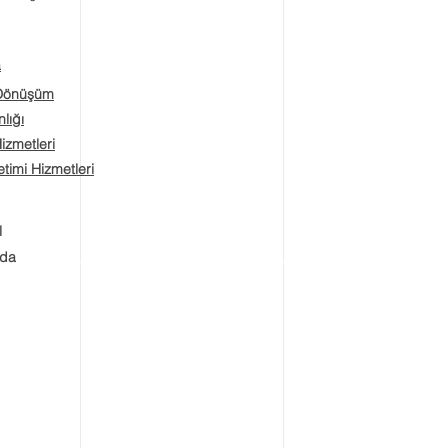
a
 Dönüşüm
lığı
Hizmetleri
timi Hizmetleri
l
zda