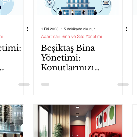
1 Eki 2023
5 dakikada okunur
mi
Apartman Bina ve Site Yönetimi
etimi:
Beşiktaş Bina
Yönetimi:
Konutlarınızı
n
Profesyonelce
an
Yönetmek İçin
İhtiyacınız Olan
Bilgiler