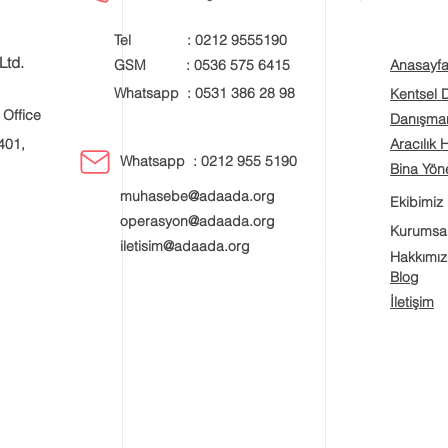
Tel : 0212 9555190
Ltd.
GSM : 0536 575 6415
Anasayf
Whatsapp : 0531 386 28 98
Kentsel
 Office
Danışman
401,
Aracılık 
Whatsapp : 0212 955 5190
Bina Yöne
muhasebe@adaada.org
Ekibimiz
operasyon@adaada.org
Kurumsa
iletisim@adaada.org
Hakkımı
Blog
İletişim