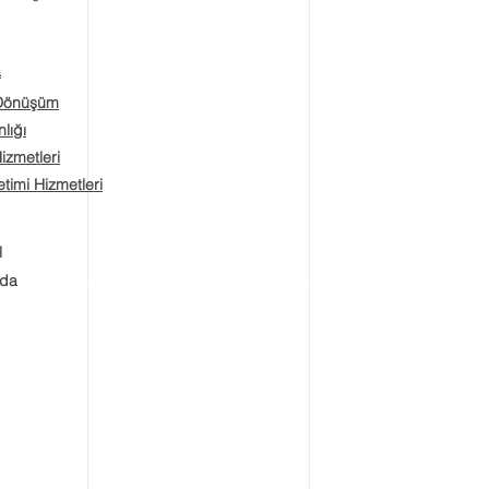
a
 Dönüşüm
lığı
Hizmetleri
timi Hizmetleri
l
zda