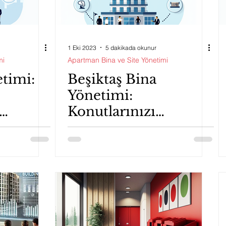
1 Eki 2023
5 dakikada okunur
mi
Apartman Bina ve Site Yönetimi
etimi:
Beşiktaş Bina
Yönetimi:
Konutlarınızı
n
Profesyonelce
an
Yönetmek İçin
İhtiyacınız Olan
Bilgiler