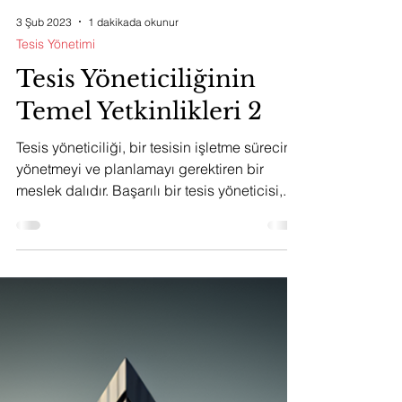
Bina yönetimi, bir bina veya bina
kompleksinin fiziksel, teknik ve mali
yapısının korunması, işletilmesi ve bakımının
sürekli olarak...
3 Şub 2023
1 dakikada okunur
Tesis Yönetimi
Tesis Yöneticiliğinin
Temel Yetkinlikleri 2
Tesis yöneticiliği, bir tesisin işletme sürecini
yönetmeyi ve planlamayı gerektiren bir
meslek dalıdır. Başarılı bir tesis yöneticisi,...