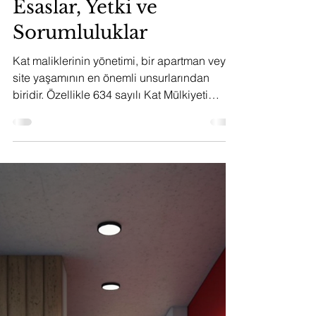
4 Şub 2023
5 dakikada okunur
Apartman Bina ve Site Yönetimi
Kat Maliklerinin
Yönetimi: Kanuni
Esaslar, Yetki ve
Sorumluluklar
Kat maliklerinin yönetimi, bir apartman veya
site yaşamının en önemli unsurlarından
biridir. Özellikle 634 sayılı Kat Mülkiyeti
Kanunu...