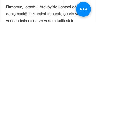
Firmamız, İstanbul Ataköy'de kentsel dönüşüm
danışmanlığı hizmetleri sunarak, şehrin yeniden
yapılandırılmasına ve yaşam kalitesin
in
artırılmasına katkıda bulunmaktadır. Sektördeki
deneyimi, uzman ekibi ve müşteri odaklı
yaklaşımıyla projelerinizin başarıya ulaşmasını
hedefleyen firmamız, Ataköy'de kentsel
dönüşüm projelerinde de kaliteli ve güvenilir bir
partner olarak yanınızdadır.
Siz de Ataköy kentsel dönüşüm projelerinizde
deneyimli ve güvenilir bir danışmanlık hizmeti
arıyorsanız, bizimle iletişime geçerek
hizmetlerimiz hakkında daha fazla bilgi
alabilirsiniz. Yeniden yapılandırılan yaşam
alanlarınızda sizlere destek olmak ve
İstanbul'un geleceğine katkıda bulunmak için
buradayız.