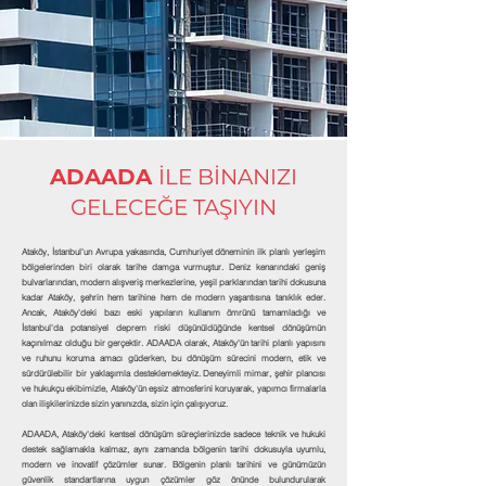
ADAADA
İLE BİNANIZI
GELECEĞE TAŞIYIN
Ataköy, İstanbul'un Avrupa yakasında, Cumhuriyet döneminin ilk planlı yerleşim
bölgelerinden biri olarak tarihe damga vurmuştur. Deniz kenarındaki geniş
bulvarlarından, modern alışveriş merkezlerine, yeşil parklarından tarihi dokusuna
kadar Ataköy, şehrin hem tarihine hem de modern yaşantısına tanıklık eder.
Ancak, Ataköy'deki bazı eski yapıların kullanım ömrünü tamamladığı ve
İstanbul'da potansiyel deprem riski düşünüldüğünde kentsel dönüşümün
kaçınılmaz olduğu bir gerçektir. ADAADA olarak, Ataköy'ün tarihi planlı yapısını
ve ruhunu koruma amacı güderken, bu dönüşüm sürecini modern, etik ve
sürdürülebilir bir yaklaşımla desteklemekteyiz. Deneyimli mimar, şehir plancısı
ve hukukçu ekibimizle, Ataköy'ün eşsiz atmosferini koruyarak, yapımcı firmalarla
olan ilişkilerinizde sizin yanınızda, sizin için çalışıyoruz.
ADAADA, Ataköy'deki kentsel dönüşüm süreçlerinizde sadece teknik ve hukuki
destek sağlamakla kalmaz, aynı zamanda bölgenin tarihi dokusuyla uyumlu,
modern ve inovatif çözümler sunar. Bölgenin planlı tarihini ve günümüzün
güvenlik standartlarına uygun çözümler göz önünde bulundurularak