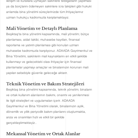
iletişim ve kurallara uymayan sakinlere tebligatların yapılması
ya da borçlarını ödemeyen sakinlere icra takipleri gibi hukuki
anlamda bina yönetimi süreçlerinizde tüm ihtiyaçlarınız
uzman hukukçu kadromuzla karşılamaktayız.
Mali Yönetim ve Detaylı Planlama
Beşiktaş'ta bina yönetimi kapsamında, mali yönetim; bütçe
planlaması, aidat takibi, muhasebe kayıtları, finansal
raporlama ve yatırım planlaması gibi konuları uzman
muhasebe kadromuzla karşılıyoruz. ADAADA Gayrimenkul
ve
Bina Yönetimi
, sakinlerin mali kaynaklarını en etkili şekilde
kullanmayı ve gelecekteki olası ihtiyaçlar için finansal
planlamalar yapmayı amaçlar ve binalarınızın korunan mali
yapıları sebebiyle
güvenle geleceğe aktarır.
Teknik Yönetim ve Bakım Stratejileri
Beşiktaş
bina yönetimi kapsamında, teknik yönetim; binaların
ve ortak kullanım alanlarının bakımı, onarımı ve yenilenmesi
ile ilgili stratejileri ve uygulamaları içerir. ADAADA
Gayrimenkul ve Bina Yönetimi olarak, binalarınızın aylık,
dönemlik ve yıllık periyodik bakım planlarını oluşturmakta,
arıza ve onarımları hızlı ve etkili bir şekilde
gerçekleştirmekteyiz..
Mekansal Yönetim ve Ortak Alanlar