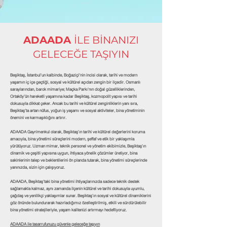
ADAADA
İLE BİNANIZI
GELECEĞE TAŞIYIN
Beşiktaş, İstanbul'un kalbinde, Boğaziçi'nin incisi olarak, tarihi ve modern
yaşamın iç içe geçtiği, sosyal ve kültürel açıdan zengin bir ilçedir. Osmanlı
saraylarından, barok mimariye; Maçka Parkı'nın doğal güzelliklerinden,
Ortaköy’ün hareketli yaşamına kadar Beşiktaş, kozmopolit yapısı ve tarihi
dokusuyla dikkat çeker. Ancak bu tarihi ve kültürel zenginliklerin yanı sıra,
Beşiktaş'ta artan nüfus, yoğun iş yaşamı ve sosyal aktiviteler, bina yönetiminin
önemini ve karmaşıklığını artırır.
ADAADA Gayrimenkul olarak, Beşiktaş’ın tarihi ve kültürel değerlerini koruma
amacıyla, bina yönetimi süreçlerini modern, şeffaf ve etik bir yaklaşımla
yürütüyoruz. Uzman mimar, teknik personel ve yönetim ekibimizle, Beşiktaş’ın
dinamik ve çeşitli yapısına uygun, ihtiyaca yönelik çözümler üretiyor, bina
sakinlerinin talep ve beklentilerini ön planda tutarak, bina yönetimi süreçlerinde
yanınızda, sizin için çalışıyoruz.
ADAADA, Beşiktaş'taki bina yönetimi ihtiyaçlarınızda sadece teknik destek
sağlamakla kalmaz, aynı zamanda ilçenin kültürel ve tarihi dokusuyla uyumlu,
çağdaş ve yenilikçi yaklaşımlar sunar. Beşiktaş’ın sosyal ve kültürel dinamiklerini
göz önünde bulundurarak hazırladığımız özelleştirilmiş, etkili ve sürdürülebilir
bina yönetimi stratejileriyle, yaşam kalitenizi artırmayı hedefliyoruz.
ADAADA ile tasarrufunuzu güvenle geleceğe taşıyın