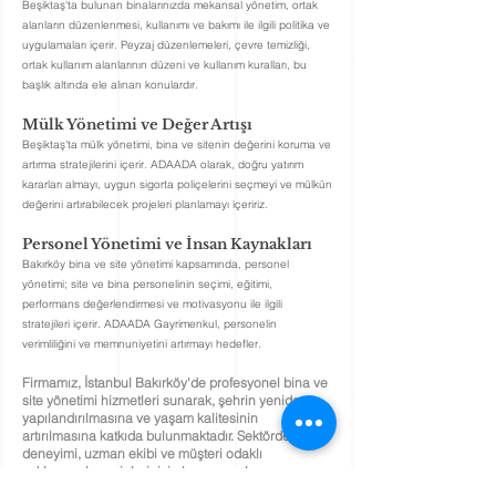
Beşiktaş'ta bulunan binalarınızda mekansal yönetim, ortak
alanların düzenlenmesi, kullanımı ve bakımı ile ilgili politika ve
uygulamaları içerir. Peyzaj düzenlemeleri, çevre temizliği,
ortak kullanım alanlarının düzeni ve kullanım kuralları, bu
başlık
altında
ele alınan konulardır.
Mülk Yönetimi ve Değer Artışı
Beşiktaş'ta mülk yönetimi, bina ve sitenin değerini koruma ve
artırma stratejilerini içerir. ADAADA olarak, doğru yatırım
kararları almayı, uygun sigorta poliçelerini seçmeyi ve mülkün
değerini artırabilecek projeleri planlamayı içeririz.
Personel Yönetimi ve İnsan Kaynakları
Bakırköy bina ve site yönetimi kapsamında, personel
yönetimi; site ve bina personelinin seçimi, eğitimi,
performans değerlendirmesi ve motivasyonu ile ilgili
stratejileri içerir. ADAADA Gayrimenkul, personelin
verimliliğini ve memnuniyetini artırmayı hedefler.
Firmamız, İstanbul Bakırköy'de profesyonel bina ve
site yönetimi hizmetleri sunarak, şehrin yeniden
yapılandırılmasına ve yaşam kalitesinin
artırılmasına katkıda bulunmaktadır. Sektördeki
deneyimi, uzman ekibi ve müşteri odaklı
yaklaşımıyla projelerinizin başarıya ulaşmasını
hedefleyen firmamız, Bakırköy'de bina yönetiminde