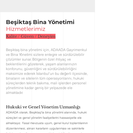
Beşiktaş Bina Yönetimi
Hizmetlerim
iz
Kalite / Güven / Deneyim
Beşiktaş bina yönetimi için
, ADAADA Gayrimenkul
ve Bina Yönetimi sizlere entegre ve sürdürülebilir
çözümler sunar. Bölgenin özel ihtiyaç ve
beklentilerini
gözeterek, yaşam alanlarınızın
konforunu, güvenliğini ve sürdürülebilirliğini
maksimize ederek İstanbul'un bu değerli ilçesinde,
binaların ve sitelerin tüm operasyonlarını, hukuki
süreçlerden teknik bakıma, mali işlerden personel
yönetimine kadar geniş bir yelpazede ele
almaktadır.
Hukuki ve Genel Yöne
tim Uzmanlığı
ADAADA olarak, Beşiktaş'ta bina yönetimi alanında, hukuki
süreçleri ve genel yönetim faaliyetlerini hassasiyetle ele
almaktayız. Yasal mevzuata uyum, genel kurul toplantılarının
düzenlenmesi, alınan kararların uygulanması ve sakinlerle